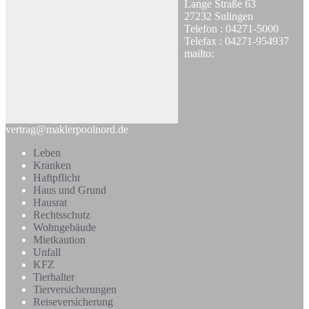
Lange Straße 63
27232 Sulingen
Telefon : 04271-5000
Telefax : 04271-954937
mailto:
vertrag@maklerpoolnord.de
Leben
Kranken
Haftpflicht
Haus und Grund
Hausrat
Rechtsschutz
Wohngebäude
Mietkaution
Unfall
KFZ
Tierhalter
Tierversicherungen
Reiseversicherung